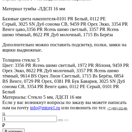
Материал тумбы -ЛДСП 16 мм
Базовые цвета накопителя-0101 PR Белый, 0112 PE
Серый, 3025 SN Дуб сонома СВ, 9459 PR Орех Экко, 3354 PR
Венге цаво,3356 PR Ясень шимо светлый, 3357 PR Ясень
шимо тёмный, 8622 PR Дуб молочный, 1715 Bs Берёза
Дополнительно можно поставить подсветку, полки, замки на
ящики выдвижные.
Толщина стекла:
5
Цвет:
3356 PR Ясень шимо светлый, 1972 PR Яблоня, 9459 PR
Орех Экко, 8622 PR Дуб молочный, 3357 PR Ясень шимо
тёмный, 9614 BS Орех Лион Светлый, 1715 Bs Берёза, 0854
BS Венге, 0729 PR Орех, 0381 PR Бук Бавария, 3025 SN Дуб
сонома СВ, 3354 PR Венге цаво, 0112 PE Серый, 0101 PR
Белый
Материалы:
Стекло 5 мм, ЛДСП 16 мм
Если у вас возникнут вопросы по заказу вы можете написать
нам на почту
info@mtorg1.ru
или позвонить по тел:
+7 (495) 532-48-
51
₽
В корзину