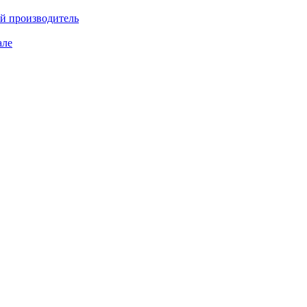
ий производитель
але