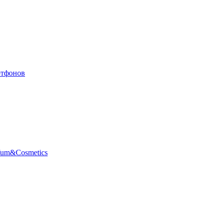
ртфонов
fum&Cosmetics