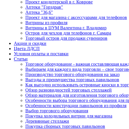
Проект кондитерской в г. Коврове
Аптеки "Горздрав"
Аптека "36,6"
Проект для магазина с аксессуарами для телефонов
Витрины из профиля
Витрины в ЦУМ Валентина г. Владимир
Остров для чехлов для телефонов г. Самара
Торговый остров для продажи сувениров
Акции и скидки
Цвета ЛДСП
Условия оплаты и поставки
Статьи
Торговое оборудование - важная составляющая каж
Выбираем для каждого вида торговли – свое торгов
Производство торгового оборудования на заказ
Выгоды и преимущества торговых павильонов
Как выгодно использовать островные киоски в торг
Обзор разновидностей торговых стеллажей
Обзор материалов для изготовления торгового обо
Особенности выбора торгового оборудования для 
Особенности конструкции павильонов из профиля
Выбор торгового оборудования
Покупка холодильных витрин для магазина
Деревянные стеллажи
Покупка сборных торговых павильонов