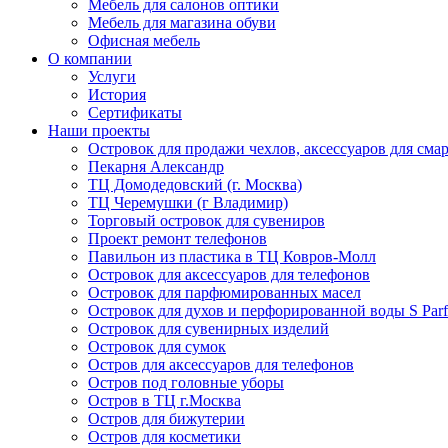
Мебель для салонов оптики
Мебель для магазина обуви
Офисная мебель
О компании
Услуги
История
Сертификаты
Наши проекты
Островок для продажи чехлов, аксессуаров для сма
Пекарня Александр
ТЦ Домодедовский (г. Москва)
ТЦ Черемушки (г Владимир)
Торговый островок для сувениров
Проект ремонт телефонов
Павильон из пластика в ТЦ Ковров-Молл
Островок для аксессуаров для телефонов
Островок для парфюмированных масел
Островок для духов и перфорированной воды S Par
Островок для сувенирных изделий
Островок для сумок
Остров для аксессуаров для телефонов
Остров под головные уборы
Остров в ТЦ г.Москва
Остров для бижутерии
Остров для косметики