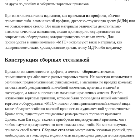
от друга по дизайну и габаритам торговых прилавков.
При изготовлении таких вариантов, как
прилавки из профиля
, обычно
применяют либо алюминиевый профиль, древесно-стружечную доску (МДФ) или
же обыкновенное стекло. Все наши материалы отличаются действительно
высоким качеством исполнения, а само производство осуществляется на
современном оборудовании, которое проверено опытным путём. Для
производства в нашей компании «МТО» используют такие материалы, как
полированное стекло, хромированные детали, плиту МДФ либо подсветку.
Конструкция сборных стеллажей
Прилавки из алюминиевого профиля, а именно -
сборные стеллажи
,
применяются для абсолютно разных торговых точек. Их зачастую используют в
различных продовольственных супермаркетах, в магазинах по продаже кожаных
автозапчастей, декоративной и лечебной косметики, приятных мелочей и
аксессуаров, а также в ювелирных магазинах и различных аптеках. Все без
исключения торговые прилавки, которые были произведены нашей компанией
торгового оборудования «МТО», имеют очень привлекательный внешний вид,а
также обладают особенно высокой прочностью и удивительной долговечностью.
Кроме того, существуют стандартные размеры таких торговых прилавков.
Однако, если Вы вдруг захотите приобрести индивидуальный прилавок, мы в
любом случае прислушаемся ко всем пожеланиям, чтобы Вы могли получить
прилавок своей мечты.
Сборные стеллажи
могут иметь несколько уровней, при
необходимости в некоторых моделях есть запирающиеся дверцы или же красивые