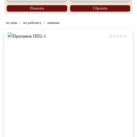
Показать
по цене
по рейтингу
новинки
/
/