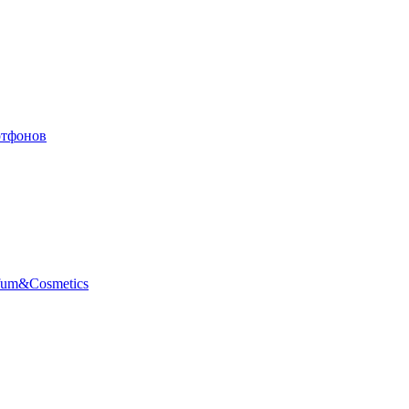
ртфонов
fum&Cosmetics