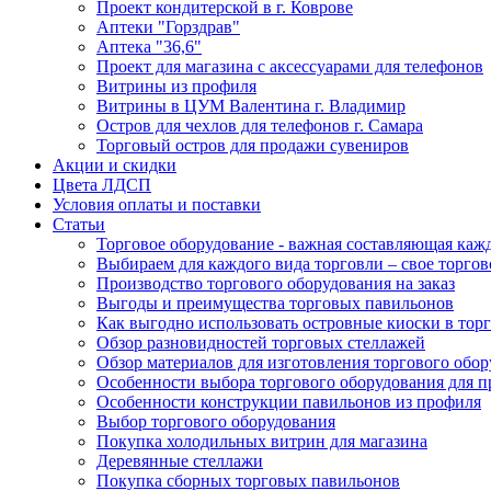
Проект кондитерской в г. Коврове
Аптеки "Горздрав"
Аптека "36,6"
Проект для магазина с аксессуарами для телефонов
Витрины из профиля
Витрины в ЦУМ Валентина г. Владимир
Остров для чехлов для телефонов г. Самара
Торговый остров для продажи сувениров
Акции и скидки
Цвета ЛДСП
Условия оплаты и поставки
Статьи
Торговое оборудование - важная составляющая каж
Выбираем для каждого вида торговли – свое торгов
Производство торгового оборудования на заказ
Выгоды и преимущества торговых павильонов
Как выгодно использовать островные киоски в торг
Обзор разновидностей торговых стеллажей
Обзор материалов для изготовления торгового обо
Особенности выбора торгового оборудования для 
Особенности конструкции павильонов из профиля
Выбор торгового оборудования
Покупка холодильных витрин для магазина
Деревянные стеллажи
Покупка сборных торговых павильонов