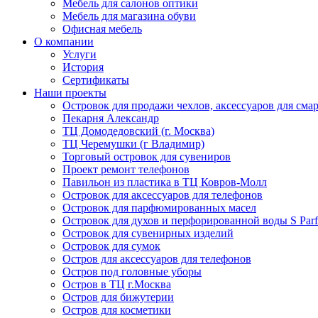
Мебель для салонов оптики
Мебель для магазина обуви
Офисная мебель
О компании
Услуги
История
Сертификаты
Наши проекты
Островок для продажи чехлов, аксессуаров для сма
Пекарня Александр
ТЦ Домодедовский (г. Москва)
ТЦ Черемушки (г Владимир)
Торговый островок для сувениров
Проект ремонт телефонов
Павильон из пластика в ТЦ Ковров-Молл
Островок для аксессуаров для телефонов
Островок для парфюмированных масел
Островок для духов и перфорированной воды S Par
Островок для сувенирных изделий
Островок для сумок
Остров для аксессуаров для телефонов
Остров под головные уборы
Остров в ТЦ г.Москва
Остров для бижутерии
Остров для косметики