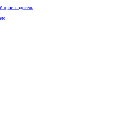
ий производитель
але