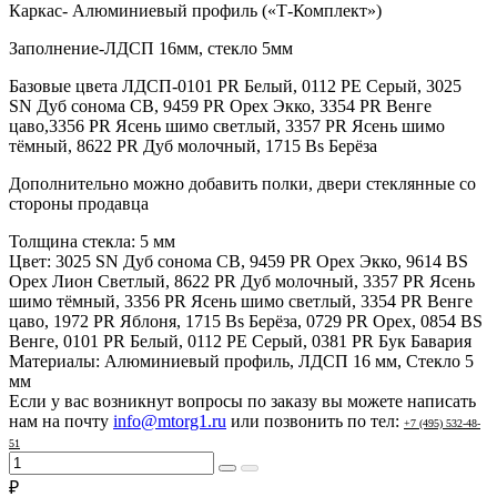
Каркас- Алюминиевый профиль («Т-Комплект»)
Заполнение-ЛДСП 16мм, стекло 5мм
Базовые цвета ЛДСП-0101 PR Белый, 0112 PE Серый, 3025
SN Дуб сонома СВ, 9459 PR Орех Экко, 3354 PR Венге
цаво,3356 PR Ясень шимо светлый, 3357 PR Ясень шимо
тёмный, 8622 PR Дуб молочный, 1715 Bs Берёза
Дополнительно можно добавить полки, двери стеклянные со
стороны продавца
Толщина стекла:
5 мм
Цвет:
3025 SN Дуб сонома СВ, 9459 PR Орех Экко, 9614 BS
Орех Лион Светлый, 8622 PR Дуб молочный, 3357 PR Ясень
шимо тёмный, 3356 PR Ясень шимо светлый, 3354 PR Венге
цаво, 1972 PR Яблоня, 1715 Bs Берёза, 0729 PR Орех, 0854 BS
Венге, 0101 PR Белый, 0112 PE Серый, 0381 PR Бук Бавария
Материалы:
Алюминиевый профиль, ЛДСП 16 мм, Стекло 5
мм
Если у вас возникнут вопросы по заказу вы можете написать
нам на почту
info@mtorg1.ru
или позвонить по тел:
+7 (495) 532-48-
51
₽